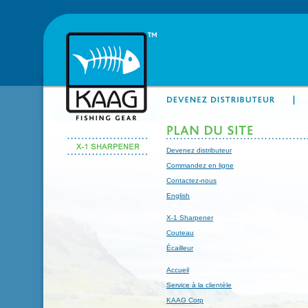
Devenez distributeur
Commandez en ligne
Contactez-nous
English
X-1 Sharpener
Couteau
Écailleur
Accueil
Service à la clientèle
KAAG Corp