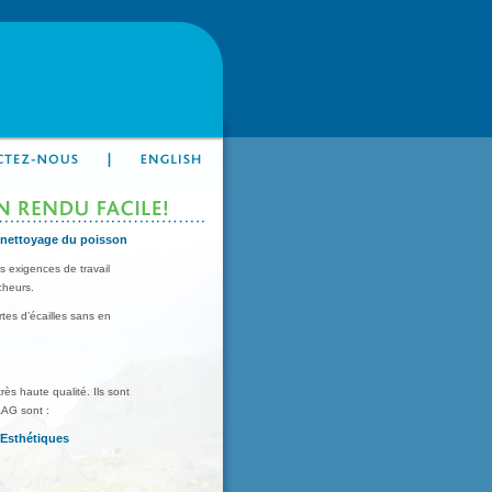
e nettoyage du poisson
 exigences de travail
cheurs.
rtes d’écailles sans en
s haute qualité. Ils sont
KAAG sont :
- Esthétiques