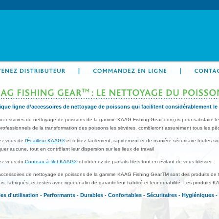
ique ligne d’accessoires de nettoyage de poissons qui facilitent considérablement l
accessoires de nettoyage de poissons de la gamme KAAG Fishing Gear, conçus pour satisfaire les
rofessionnels de la transformation des poissons les sévères, combleront assurément tous les pê
ez-vous de
l’Écailleur KAAG®
et retirez facilement, rapidement et de manière sécuritaire toutes so
er aucune, tout en contrôlant leur dispersion sur les lieux de travail
ez-vous du
Couteau à filet KAAG®
et obtenez de parfaits filets tout en évitant de vous blesser
accessoires de nettoyage de poissons de la gamme KAAG Fishing GearTM sont des produits de trè
s, fabriqués, et testés avec rigueur afin de garantir leur fiabilité et leur durabilité. Les produits 
les d'utilisation - Performants - Durables - Confortables - Sécuritaires - Hygiéniques 