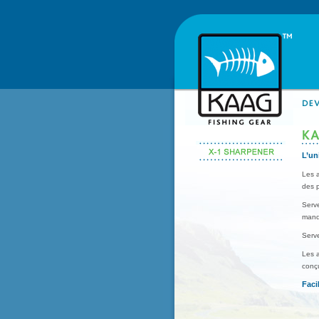
L’un
Les 
des p
Serv
manqu
Serv
Les 
conçu
Faci